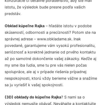
konzultácie či detailné poradenstvo, aby ste mali
istotu, že výsledok bude presne podľa vašich
predstáv.
Obklad kúpeľne Rajka
– hľadáte istotu v podobe
skúseností, odbornosti a precíznosti? Potom ste na
správnej adrese – www.obkladame.sk. Inak
povedané, garantujeme vám vysokú profesionalitu,
serióznosť a korektné jednanie od prvého kontaktu
až po samotné dokončenie vašej zákazky. Keďže aj
my sme iba ľudia, sme tu pre vás nielen počas
spolupráce, ale aj v prípade riešenia prípadnej
nespokojnosti, ktorú vždy berieme vážne a snažíme
sa ju vyriešiť k vašej spokojnosti.
(3D) obklady do kúpeľne Rajka
? S nami sa o
výsledok nemusíte obávať. Neváhajte a kontaktujte