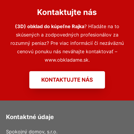
Kontaktujte nás
(3D) obklad do kúpeľne Rajka
? Hľadáte na to
skúsených a zodpovedných profesionálov za
rozumný peniaz? Pre viac informácií či nezáväznú
cenovú ponuku nás neváhajte kontaktovať –
www.obkladame.sk.
KONTAKTUJTE NÁS
Kontaktné údaje
Spokojný domov, s.r.o.