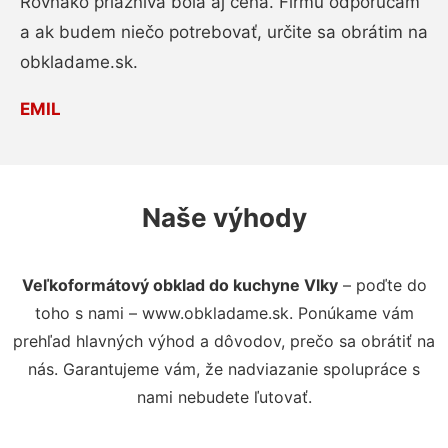
Rovnako priaznivá bola aj cena. Firmu odporúčam
a ak budem niečo potrebovať, určite sa obrátim na
obkladame.sk.
EMIL
Naše výhody
Veľkoformátový obklad do kuchyne Vlky
– poďte do
toho s nami – www.obkladame.sk. Ponúkame vám
prehľad hlavných výhod a dôvodov, prečo sa obrátiť na
nás. Garantujeme vám, že nadviazanie spolupráce s
nami nebudete ľutovať.