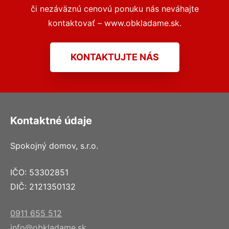
či nezáväznú cenovú ponuku nás neváhajte
kontaktovať – www.obkladame.sk.
KONTAKTUJTE NÁS
Kontaktné údaje
Spokojný domov, s.r.o.
IČO: 53302851
DIČ: 2121350132
0911 655 512
info@obkladame.sk