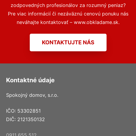
zodpovedných profesionálov za rozumný peniaz?
Pre viac informácií či nezáväznú cenovú ponuku nás
neváhajte kontaktovať – www.obkladame.sk.
KONTAKTUJTE NÁS
Kontaktné údaje
Spokojný domov, s.r.o.
IČO: 53302851
DIČ: 2121350132
0911 655 512