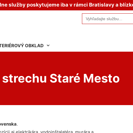
e služby poskytujeme iba v rámci Bratislavy a blízk
Search
for:
TERIÉROVÝ OBKLAD
 strechu Staré Mesto
ovenska
.
ícii aj elektrikára, vodoinštalatéra, murára a