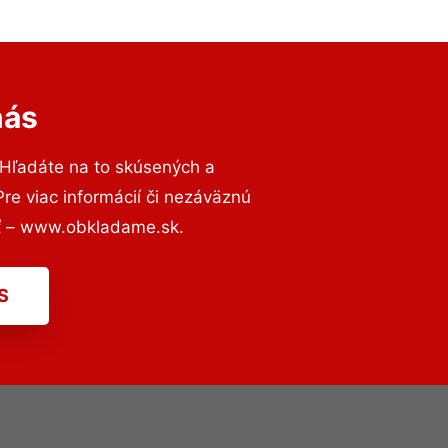
nás
 Hľadáte na to skúsených a
e viac informácií či nezáväznú
ť – www.obkladame.sk.
S