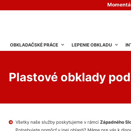
Momentáln
OBKLADAČSKÉ PRÁCE
LEPENIE OBKLADU
IN
Plastové obklady pod
Všetky naše služby poskytujeme v rámci
Západného Sl
Potrebujete pomôcť v inej oblasti? Máme pre vás k dispoz