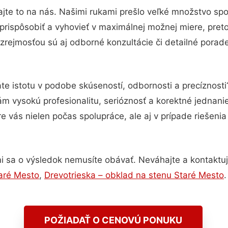
jte to na nás. Našimi rukami prešlo veľké množstvo sp
prispôsobiť a vyhovieť v maximálnej možnej miere, pret
rejmosťou sú aj odborné konzultácie či detailné porade
te istotu v podobe skúseností, odbornosti a precíznost
 vysokú profesionalitu, serióznosť a korektné jednan
e vás nielen počas spolupráce, ale aj v prípade riešeni
i sa o výsledok nemusíte obávať. Neváhajte a kontaktujte
aré Mesto
,
Drevotrieska – obklad na stenu Staré Mesto
.
POŽIADAŤ O CENOVÚ PONUKU