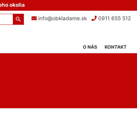
eho okolia
Search Button
info@obkladame.sk
0911 655 512
O NÁS
KONTAKT