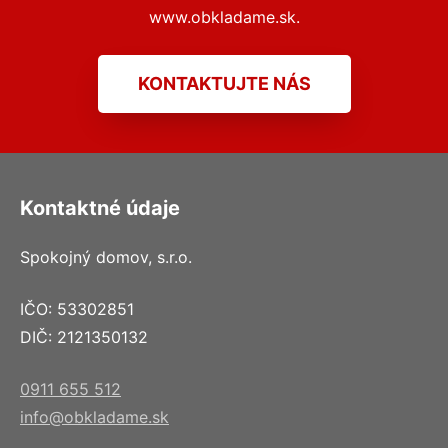
www.obkladame.sk.
KONTAKTUJTE NÁS
Kontaktné údaje
Spokojný domov, s.r.o.
IČO: 53302851
DIČ: 2121350132
0911 655 512
info@obkladame.sk