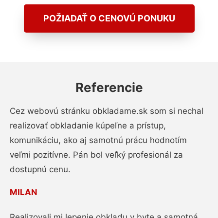
POŽIADAŤ O CENOVÚ PONUKU
Referencie
Cez webovú stránku obkladame.sk som si nechal
realizovať obkladanie kúpeľne a prístup,
komunikáciu, ako aj samotnú prácu hodnotím
veľmi pozitívne. Pán bol veľký profesionál za
dostupnú cenu.
MILAN
Realizovali mi lepenie obkladu v byte a samotná