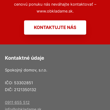
cenovú ponuku nás neváhajte kontaktovať –
www.obkladame.sk.
KONTAKTUJTE NÁS
Kontaktné údaje
Spokojný domov, s.r.o.
IČO: 53302851
DIČ: 2121350132
0911 655 512
info@obkladame.sk