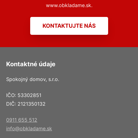
www.obkladame.sk.
KONTAKTUJTE NÁS
Kontaktné údaje
Spokojný domov, s.r.o.
IČO: 53302851
DIČ: 2121350132
0911 655 512
info@obkladame.sk