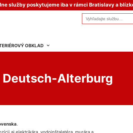
e služby poskytujeme iba v rámci Bratislavy a blízk
Search
for:
TERIÉROVÝ OBKLAD
d Deutsch-Alterburg
ovenska
.
ícii aj elektrikára, vodoinštalatéra, murára a