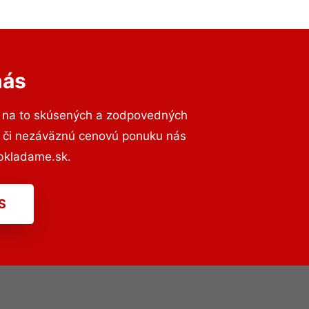
nás
 na to skúsených a zodpovedných
ií či nezáväznú cenovú ponuku nás
bkladame.sk.
S