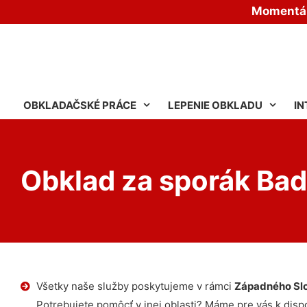
Momentáln
OBKLADAČSKÉ PRÁCE
LEPENIE OBKLADU
IN
Obklad za sporák Ba
Všetky naše služby poskytujeme v rámci
Západného Sl
Potrebujete pomôcť v inej oblasti? Máme pre vás k dispoz