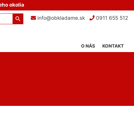
eho okolia
Search Button
info@obkladame.sk
0911 655 512
O NÁS
KONTAKT