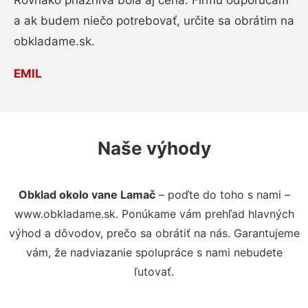
Rovnako priaznivá bola aj cena. Firmu odporúčam
a ak budem niečo potrebovať, určite sa obrátim na
obkladame.sk.
EMIL
Naše výhody
Obklad okolo vane Lamač
– poďte do toho s nami –
www.obkladame.sk. Ponúkame vám prehľad hlavných
výhod a dôvodov, prečo sa obrátiť na nás. Garantujeme
vám, že nadviazanie spolupráce s nami nebudete
ľutovať.