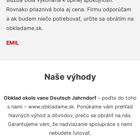
služba bola vykonaná k úplnej spokojnosti.
Rovnako priaznivá bola aj cena. Firmu odporúčam
a ak budem niečo potrebovať, určite sa obrátim na
obkladame.sk.
EMIL
Naše výhody
Obklad okolo vane Deutsch Jahrndorf
– poďte do toho
s nami – www.obkladame.sk. Ponúkame vám prehľad
hlavných výhod a dôvodov, prečo sa obrátiť na nás.
Garantujeme vám, že nadviazanie spolupráce s nami
nebudete ľutovať.