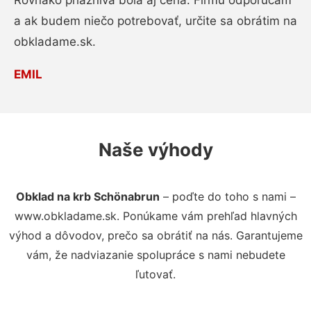
Rovnako priaznivá bola aj cena. Firmu odporúčam
a ak budem niečo potrebovať, určite sa obrátim na
obkladame.sk.
EMIL
Naše výhody
Obklad na krb Schönabrun
– poďte do toho s nami –
www.obkladame.sk. Ponúkame vám prehľad hlavných
výhod a dôvodov, prečo sa obrátiť na nás. Garantujeme
vám, že nadviazanie spolupráce s nami nebudete
ľutovať.