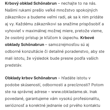
Krbový obklad Schönabrun
– nechajte to na nás.
Našimi rukami prešlo veľké množstvo spokojných
zákazníkov a budeme veľmi radi, ak sa k nim pridáte
aj vy. Každému zákazníkovi sa snažíme prispôsobiť a
vyhovieť v maximálnej možnej miere, pretože vieme,
že osobný prístup je kľúčom k úspechu.
Krbové
obklady Schönabrun
– samozrejmosťou sú aj
odborné konzultácie či detailné poradenstvo, aby ste
mali istotu, že výsledok bude presne podľa vašich
predstáv.
Obklady krbov Schönabrun
– hľadáte istotu v
podobe skúseností, odbornosti a precíznosti? Potom
ste na správnej adrese – www.obkladame.sk. Inak
povedané, garantujeme vám vysokú profesionalitu,
serióznosť a korektné jednanie od prvého kontaktu