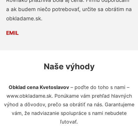
Rovnako priaznivá bola aj cena. Firmu odporúčam
a ak budem niečo potrebovať, určite sa obrátim na
obkladame.sk.
EMIL
Naše výhody
Obklad cena Kvetoslavov
– poďte do toho s nami –
www.obkladame.sk. Ponúkame vám prehľad hlavných
výhod a dôvodov, prečo sa obrátiť na nás. Garantujeme
vám, že nadviazanie spolupráce s nami nebudete
ľutovať.