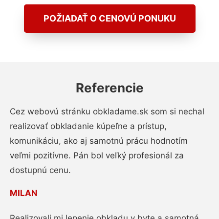
POŽIADAŤ O CENOVÚ PONUKU
Referencie
Cez webovú stránku obkladame.sk som si nechal
realizovať obkladanie kúpeľne a prístup,
komunikáciu, ako aj samotnú prácu hodnotím
veľmi pozitívne. Pán bol veľký profesionál za
dostupnú cenu.
MILAN
Realizovali mi lepenie obkladu v byte a samotná