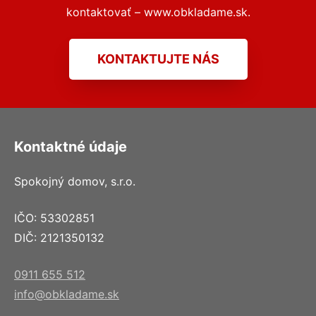
kontaktovať – www.obkladame.sk.
KONTAKTUJTE NÁS
Kontaktné údaje
Spokojný domov, s.r.o.
IČO: 53302851
DIČ: 2121350132
0911 655 512
info@obkladame.sk