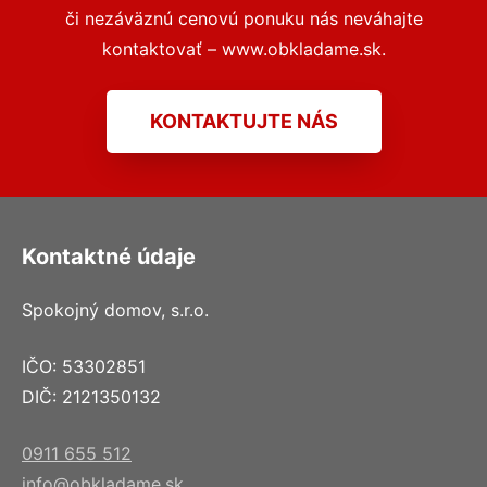
či nezáväznú cenovú ponuku nás neváhajte
kontaktovať – www.obkladame.sk.
KONTAKTUJTE NÁS
Kontaktné údaje
Spokojný domov, s.r.o.
IČO: 53302851
DIČ: 2121350132
0911 655 512
info@obkladame.sk