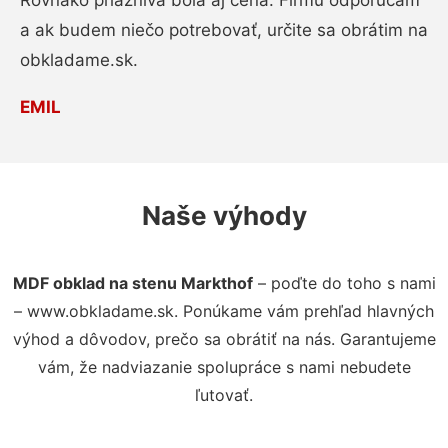
Rovnako priaznivá bola aj cena. Firmu odporúčam
a ak budem niečo potrebovať, určite sa obrátim na
obkladame.sk.
EMIL
Naše výhody
MDF obklad na stenu Markthof
– poďte do toho s nami
– www.obkladame.sk. Ponúkame vám prehľad hlavných
výhod a dôvodov, prečo sa obrátiť na nás. Garantujeme
vám, že nadviazanie spolupráce s nami nebudete
ľutovať.