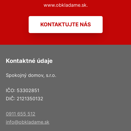
www.obkladame.sk.
KONTAKTUJTE NÁS
Kontaktné údaje
Spokojný domov, s.r.o.
IČO: 53302851
DIČ: 2121350132
0911 655 512
info@obkladame.sk