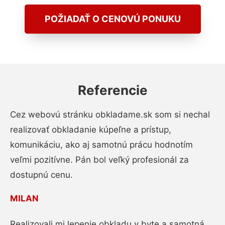
POŽIADAŤ O CENOVÚ PONUKU
Referencie
Cez webovú stránku obkladame.sk som si nechal
realizovať obkladanie kúpeľne a prístup,
komunikáciu, ako aj samotnú prácu hodnotím
veľmi pozitívne. Pán bol veľký profesionál za
dostupnú cenu.
MILAN
Realizovali mi lepenie obkladu v byte a samotná