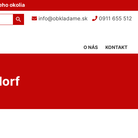
eho okolia
Search Button
info@obkladame.sk
0911 655 512
O NÁS
KONTAKT
orf