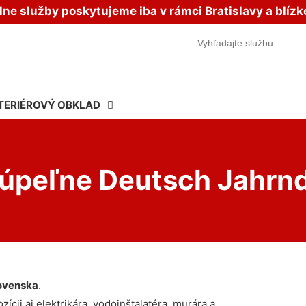
e služby poskytujeme iba v rámci Bratislavy a blízk
Search
for:
TERIÉROVÝ OBKLAD
úpeľne Deutsch Jahrnd
ovenska
.
ícii aj elektrikára, vodoinštalatéra, murára a