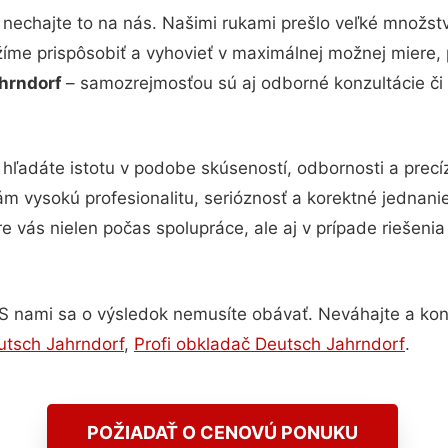
 nechajte to na nás. Našimi rukami prešlo veľké množst
žíme prispôsobiť a vyhovieť v maximálnej možnej miere, 
hrndorf
– samozrejmosťou sú aj odborné konzultácie či 
 hľadáte istotu v podobe skúseností, odbornosti a precí
 vysokú profesionalitu, serióznosť a korektné jednan
e vás nielen počas spolupráce, ale aj v prípade riešeni
S nami sa o výsledok nemusíte obávať. Neváhajte a kontak
utsch Jahrndorf
,
Profi obkladač Deutsch Jahrndorf
.
POŽIADAŤ O CENOVÚ PONUKU