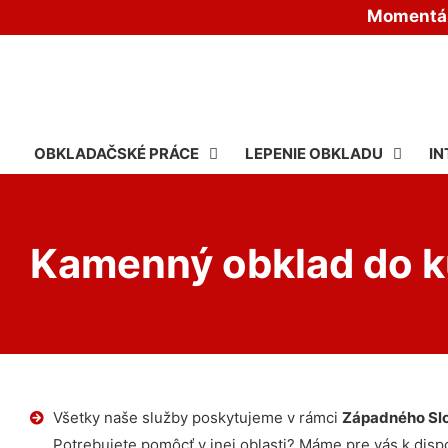
Momentáln
OBKLADAČSKÉ PRÁCE
LEPENIE OBKLADU
IN
Kamenný obklad do k
Všetky naše služby poskytujeme v rámci
Západného Sl
Potrebujete pomôcť v inej oblasti? Máme pre vás k dispoz