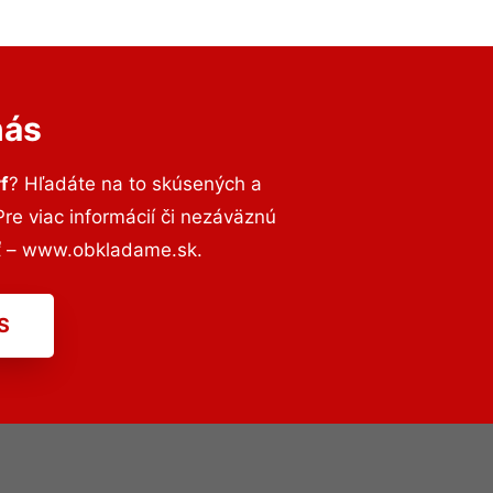
nás
f
? Hľadáte na to skúsených a
e viac informácií či nezáväznú
ť – www.obkladame.sk.
S