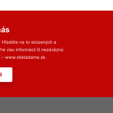
nás
? Hľadáte na to skúsených a
e viac informácií či nezáväznú
ť – www.obkladame.sk.
S