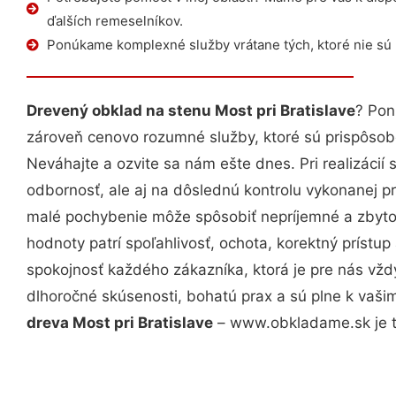
ďalších remeselníkov.
Ponúkame komplexné služby vrátane tých, ktoré nie sú
Drevený obklad na stenu Most pri Bratislave
? Pon
zároveň cenovo rozumné služby, ktoré sú prispôso
Neváhajte a ozvite sa nám ešte dnes. Pri realizácií
odbornosť, ale aj na dôslednú kontrolu vykonanej p
malé pochybenie môže spôsobiť nepríjemné a zbyto
hodnoty patrí spoľahlivosť, ochota, korektný príst
spokojnosť každého zákazníka, ktorá je pre nás vžd
dlhoročné skúsenosti, bohatú prax a sú plne k vaš
dreva Most pri Bratislave
– www.obkladame.sk je t