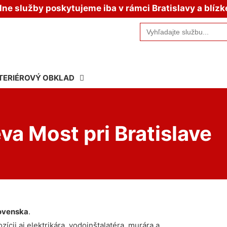
e služby poskytujeme iba v rámci Bratislavy a blízk
Search
for:
TERIÉROVÝ OBKLAD
va Most pri Bratislave
ovenska
.
ícii aj elektrikára, vodoinštalatéra, murára a