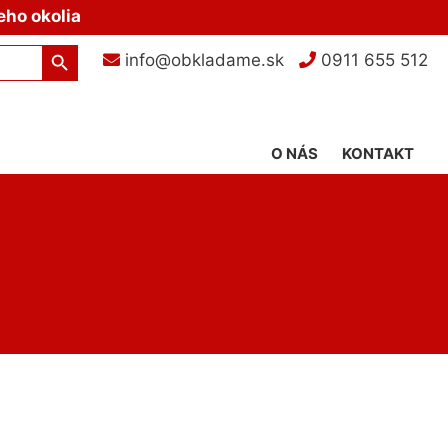
eho okolia
Search Button
info@obkladame.sk
0911 655 512
O NÁS
KONTAKT