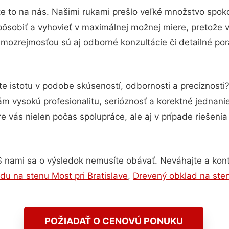
e to na nás. Našimi rukami prešlo veľké množstvo spok
pôsobiť a vyhovieť v maximálnej možnej miere, pretože 
amozrejmosťou sú aj odborné konzultácie či detailné por
e istotu v podobe skúseností, odbornosti a precíznosti
 vysokú profesionalitu, serióznosť a korektné jednan
e vás nielen počas spolupráce, ale aj v prípade riešeni
S nami sa o výsledok nemusíte obávať. Neváhajte a kontakt
u na stenu Most pri Bratislave
,
Drevený obklad na sten
POŽIADAŤ O CENOVÚ PONUKU