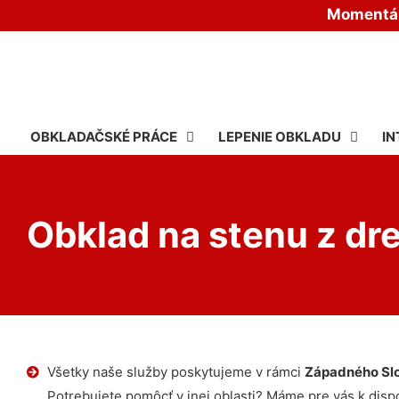
Momentáln
OBKLADAČSKÉ PRÁCE
LEPENIE OBKLADU
IN
Obklad na stenu z dre
Všetky naše služby poskytujeme v rámci
Západného Sl
Potrebujete pomôcť v inej oblasti? Máme pre vás k dispoz