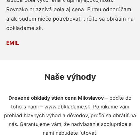
služba bola vykonaná k úplnej spokojnosti.
Rovnako priaznivá bola aj cena. Firmu odporúčam
a ak budem niečo potrebovať, určite sa obrátim na
obkladame.sk.
EMIL
Naše výhody
Drevené obklady stien cena Miloslavov
– poďte do
toho s nami – www.obkladame.sk. Ponúkame vám
prehľad hlavných výhod a dôvodov, prečo sa obrátiť na
nás. Garantujeme vám, že nadviazanie spolupráce s
nami nebudete ľutovať.