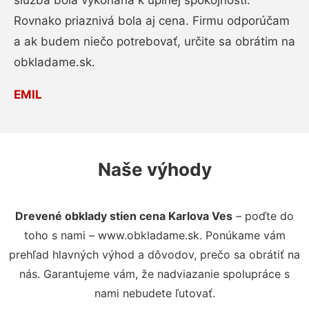
služba bola vykonaná k úplnej spokojnosti.
Rovnako priaznivá bola aj cena. Firmu odporúčam
a ak budem niečo potrebovať, určite sa obrátim na
obkladame.sk.
EMIL
Naše výhody
Drevené obklady stien cena Karlova Ves
– poďte do
toho s nami – www.obkladame.sk. Ponúkame vám
prehľad hlavných výhod a dôvodov, prečo sa obrátiť na
nás. Garantujeme vám, že nadviazanie spolupráce s
nami nebudete ľutovať.